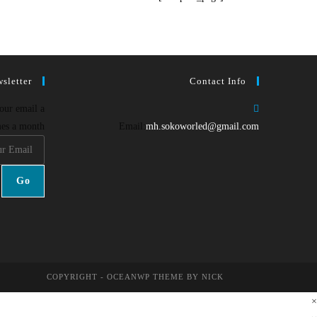
sletter
Contact Info
your email a
Opens
es a month.
Email:
mh.sokoworled@gmail.com
in
your
application
Go
COPYRIGHT - OCEANWP THEME BY NICK
×